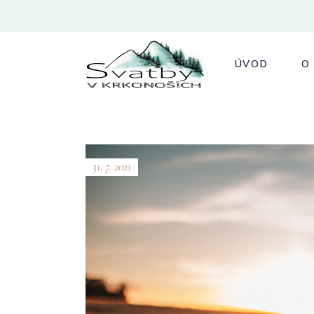
ÚVOD
O
31. 7. 2021