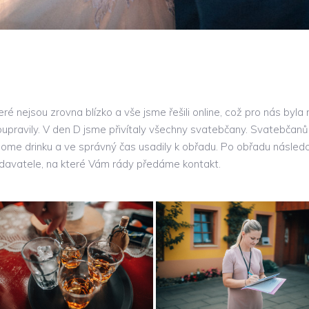
ré nejsou zrovna blízko a vše jsme řešili online, což pro nás byl
pravily. V den D jsme přivítaly všechny svatebčany. Svatebčanům
ome drinku a ve správný čas usadily k obřadu. Po obřadu následova
odavatele, na které Vám rády předáme kontakt.