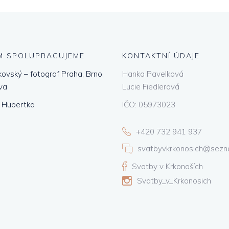
M SPOLUPRACUJEME
KONTAKTNÍ ÚDAJE
kovský – fotograf Praha, Brno,
Hanka Pavelková
va
Lucie Fiedlerová
 Hubertka
IČO: 05973023
+420 732 941 937
svatbyvkrkonosich@sezn
Svatby v Krkonoších
Svatby_v_Krkonosich