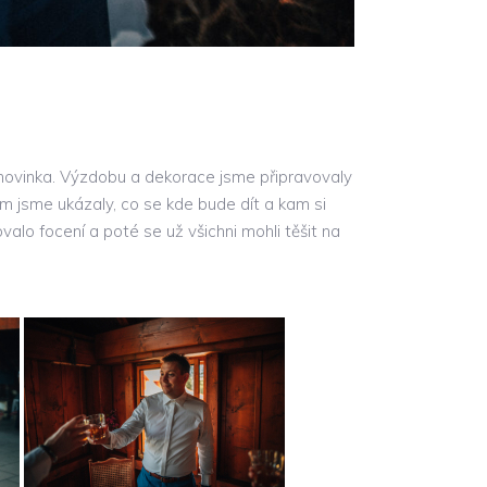
a novinka. Výzdobu a dekorace jsme připravovaly
 jsme ukázaly, co se kde bude dít a kam si
lo focení a poté se už všichni mohli těšit na