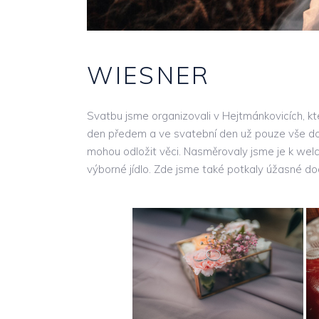
WIESNER
Svatbu jsme organizovali v Hejtmánkovicích, kte
den předem a ve svatební den už pouze vše dou
mohou odložit věci. Nasměrovaly jsme je k welc
výborné jídlo. Zde jsme také potkaly úžasné d