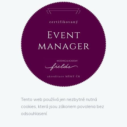
Tento web používá jen nezbytně nutná
cookies, která jsou zákonem povolena bez
odsouhlasení.