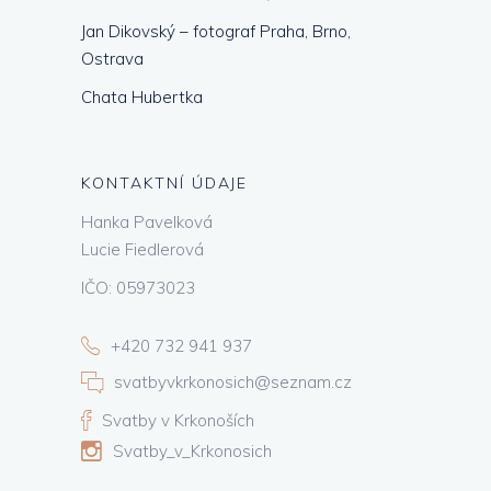
Jan Dikovský – fotograf Praha, Brno,
Ostrava
Chata Hubertka
KONTAKTNÍ ÚDAJE
Hanka Pavelková
Lucie Fiedlerová
IČO: 05973023
+420 732 941 937
svatbyvkrkonosich@seznam.cz
Svatby v Krkonoších
Svatby_v_Krkonosich